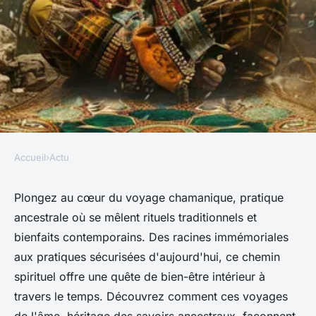
Accueil
›
Actu
ACTU
Voyage chamanique : origines,
Plongez au cœur du voyage chamanique, pratique
ancestrale où se mêlent rituels traditionnels et
les bonnes pratiques et les
bienfaits contemporains. Des racines immémoriales
bienfaits
aux pratiques sécurisées d'aujourd'hui, ce chemin
spirituel offre une quête de bien-être intérieur à
Pauline
•
18 avril 2024
•
2 min de lecture
travers le temps. Découvrez comment ces voyages