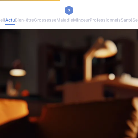
eil
Actu
Bien-être
Grossesse
Maladie
Minceur
Professionnels
Santé
Se