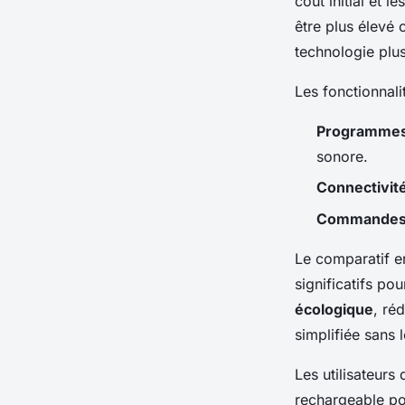
coût initial et 
être plus élevé
technologie plus
Les fonctionnal
Programmes
sonore.
Connectivité
Commandes i
Le comparatif en
significatifs p
écologique
, ré
simplifiée sans 
Les utilisateurs
rechargeable po