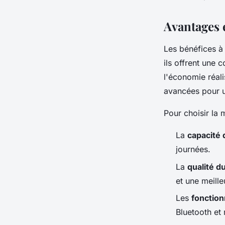
d'entretien du produ
Avantages e
Pauline
•
30 avril 2024
•
3 min de lecture
Les bénéfices à
ils offrent une
l'économie réali
avancées pour u
Pour choisir la 
La
capacité 
journées.
La
qualité d
et une meill
Les
fonction
Bluetooth et 