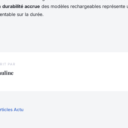
la
durabilité accrue
des modèles rechargeables représente 
entable sur la durée.
RIT PAR
auline
rticles Actu