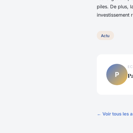
piles. De plus, 
investissement r
Actu
EC
P
P
← Voir tous les a