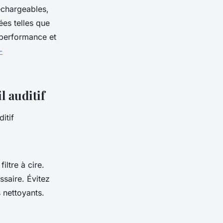
echargeables,
es telles que
 performance et
-
l auditif
itif
ltre à cire.
ssaire. Évitez
 nettoyants.