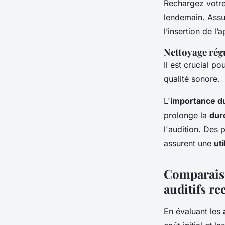
Rechargez votre 
lendemain. Assur
l’insertion de l’a
Nettoyage rég
Il est crucial p
qualité sonore.
L'
importance du
prolonge la
dur
l'audition. Des
assurent une
ut
Comparaiso
auditifs re
En évaluant les