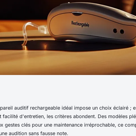
hargeable :
pareil auditif rechargeable idéal impose un choix éclairé ; 
t facilité d'entretien, les critères abondent. Des modèles plé
tilisation et
ux gestes clés pour une maintenance irréprochable, ce co
 une audition sans fausse note.