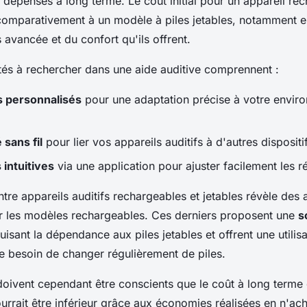
les dépenses à long terme. Le coût initial pour un appareil r
 comparativement à un modèle à piles jetables, notamment e
 avancée et du confort qu'ils offrent.
ités à rechercher dans une aide auditive comprennent :
 personnalisés
pour une adaptation précise à votre envir
 sans fil
pour lier vos appareils auditifs à d'autres dispositi
ntuitives
via une application pour ajuster facilement les r
tre appareils auditifs rechargeables et jetables révèle des
our les modèles rechargeables. Ces derniers proposent une
s
duisant la dépendance aux piles jetables et offrent une utilis
le besoin de changer régulièrement de piles.
 doivent cependant être conscients que le coût à long terme
urrait être inférieur grâce aux économies réalisées en n'ac