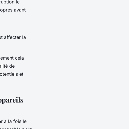
ruption le
propres avant
t affecter la
lement cela
lité de
tentiels et
ppareils
r à la fois le