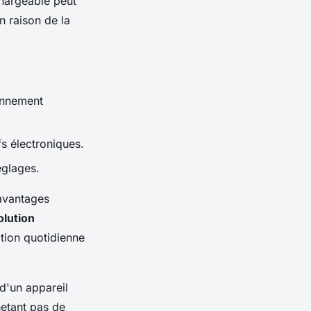
echargeable peut
n raison de la
onnement
fs électroniques.
églages.
 avantages
olution
ation quotidienne
 d'un appareil
hetant pas de