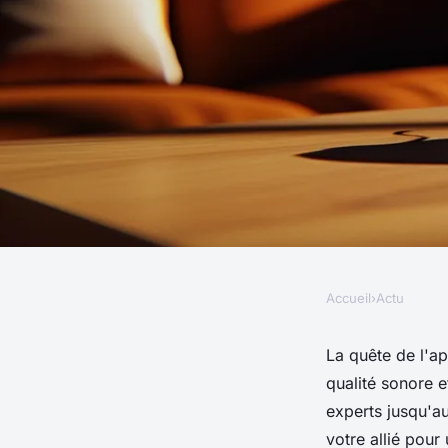
Accueil
›
Actu
ACTU
Appareil auditif rec
La quête de l'ap
qualité sonore e
conseils d'achat, d'u
experts jusqu'a
votre allié pour