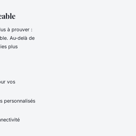
eable
us à prouver :
ble. Au-delà de
ies plus
our vos
s personnalisés
nectivité