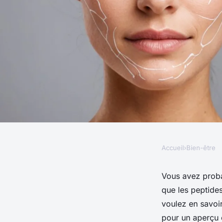
Accueil
›
Bien-être
BIEN-ÊTRE
Découvrez pourquoi 
Vous avez proba
que les peptides
collagène amélioren
voulez en savoi
pour un aperçu 