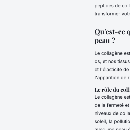
peptides de col
Noémie
•
17 février 2025
•
7 min de lecture
transformer votr
Qu'est-ce q
peau ?
Le collagène est
os, et nos tissu
et l'élasticité 
l'apparition de 
Le rôle du col
Le collagène es
de la fermeté et
niveaux de coll
soleil, la pollu
avec une peau é