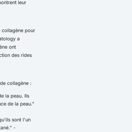
ontrent leur
e collagène pour
atology
a
ène ont
ction des rides
 de collagène :
e la peau. Ils
nce de la peau."
u'ils sont l'un
tané."
-