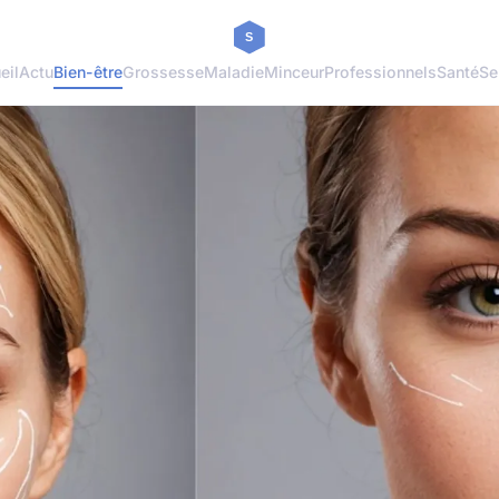
eil
Actu
Bien-être
Grossesse
Maladie
Minceur
Professionnels
Santé
Se