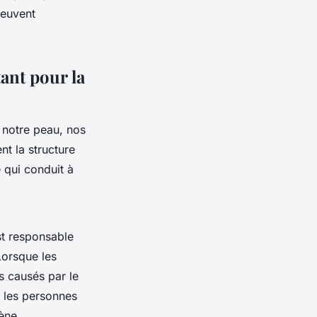
peuvent
ant pour la
e notre peau, nos
nt la structure
e qui conduit à
st responsable
Lorsque les
s causés par le
e les personnes
ène.