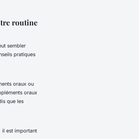
tre routine
eut sembler
nseils pratiques
ments oraux ou
uppléments oraux
dis que les
il est important