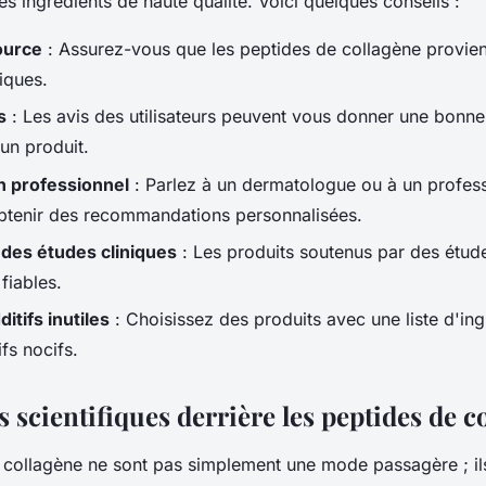
s ingrédients de haute qualité. Voici quelques conseils :
source
: Assurez-vous que les peptides de collagène provie
hiques.
s
: Les avis des utilisateurs peuvent vous donner une bonne
'un produit.
n professionnel
: Parlez à un dermatologue ou à un profess
btenir des recommandations personnalisées.
des études cliniques
: Les produits soutenus par des étude
fiables.
ditifs inutiles
: Choisissez des produits avec une liste d'ing
ifs nocifs.
 scientifiques derrière les peptides de c
 collagène ne sont pas simplement une mode passagère ; il