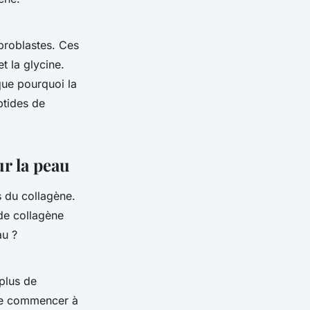
broblastes. Ces
t la glycine.
que pourquoi la
ptides de
ur la peau
s du collagène.
 de collagène
au ?
 plus de
 de commencer à