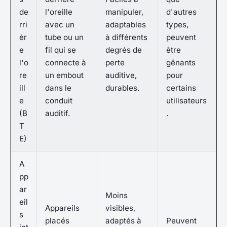
de
l'oreille
manipuler,
d'autres
rri
avec un
adaptables
types,
èr
tube ou un
à différents
peuvent
e
fil qui se
degrés de
être
l'o
connecte à
perte
gênants
re
un embout
auditive,
pour
ill
dans le
durables.
certains
e
conduit
utilisateurs
(B
auditif.
.
T
E)
A
pp
ar
Moins
eil
Appareils
visibles,
s
placés
adaptés à
Peuvent