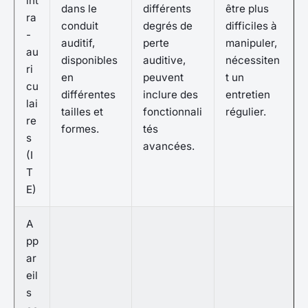
int
dans le
différents
être plus
ra
conduit
degrés de
difficiles à
-
auditif,
perte
manipuler,
au
disponibles
auditive,
nécessiten
ri
en
peuvent
t un
cu
différentes
inclure des
entretien
lai
tailles et
fonctionnali
régulier.
re
formes.
tés
s
avancées.
(I
T
E)
A
pp
ar
eil
s