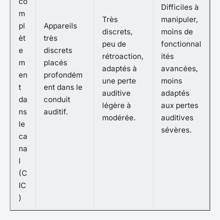
co
Difficiles à
m
Très
manipuler,
pl
Appareils
discrets,
moins de
èt
très
peu de
fonctionnal
e
discrets
rétroaction,
ités
m
placés
adaptés à
avancées,
en
profondém
une perte
moins
t
ent dans le
auditive
adaptés
da
conduit
légère à
aux pertes
ns
auditif.
modérée.
auditives
le
sévères.
ca
na
l
(C
IC
)