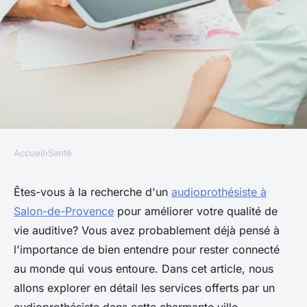
Accueil
›
Santé
SANTÉ
Découvrez les services d'un
Êtes-vous à la recherche d'un
audioprothésiste à
Salon-de-Provence
pour améliorer votre qualité de
audioprothésiste à salon-de-
vie auditive? Vous avez probablement déjà pensé à
provence
l'importance de bien entendre pour rester connecté
au monde qui vous entoure. Dans cet article, nous
Nicolas
•
13 mars 2025
•
8 min de lecture
allons explorer en détail les services offerts par un